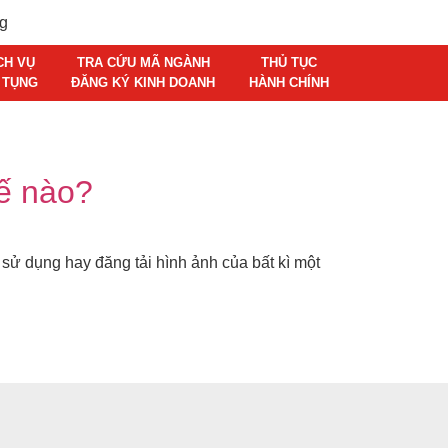
CH VỤ
TRA CỨU MÃ NGÀNH
THỦ TỤC
 TỤNG
ĐĂNG KÝ KINH DOANH
HÀNH CHÍNH
hế nào?
 sử dụng hay đăng tải hình ảnh của bất kì một