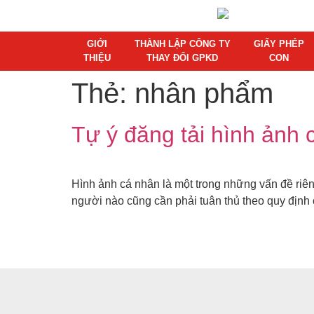
GIỚI
THÀNH LẬP CÔNG TY
GIẤY PHÉP
THIỆU
THAY ĐỔI GPKD
CON
Thẻ:
nhân phẩm
Tự ý đăng tải hình ảnh 
Hình ảnh cá nhân là một trong những vấn đề riên
người nào cũng cần phải tuân thủ theo quy định c