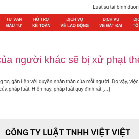
TƯ VẤN
HỖ TRỢ
DỊCH VỤ
DỊCH VỤ
DỊ
ĐẦU TƯ
KẾ TOÁN
VỀ LAO ĐỘNG
VỀ ĐẤT ĐAI
TỐ
của người khác sẽ bị xử phạt t
g tư, gắn liền với quyền nhân thân của mỗi người. Do vậy, việc
ủa pháp luật. Hiện nay, pháp luật quy định rất […]
CÔNG TY LUẬT TNHH VIỆT VIỆT