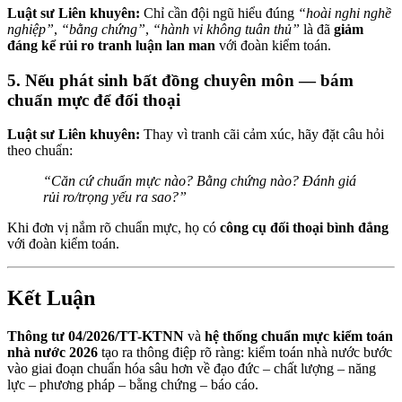
Luật sư Liên khuyên:
Chỉ cần đội ngũ hiểu đúng
“hoài nghi nghề
nghiệp”
,
“bằng chứng”
,
“hành vi không tuân thủ”
là đã
giảm
đáng kể rủi ro tranh luận lan man
với đoàn kiểm toán.
5. Nếu phát sinh bất đồng chuyên môn — bám
chuẩn mực để đối thoại
Luật sư Liên khuyên:
Thay vì tranh cãi cảm xúc, hãy đặt câu hỏi
theo chuẩn:
“Căn cứ chuẩn mực nào? Bằng chứng nào? Đánh giá
rủi ro/trọng yếu ra sao?”
Khi đơn vị nắm rõ chuẩn mực, họ có
công cụ đối thoại bình đẳng
với đoàn kiểm toán.
Kết Luận
Thông tư 04/2026/TT-KTNN
và
hệ thống chuẩn mực kiểm toán
nhà nước 2026
tạo ra thông điệp rõ ràng: kiểm toán nhà nước bước
vào giai đoạn chuẩn hóa sâu hơn về đạo đức – chất lượng – năng
lực – phương pháp – bằng chứng – báo cáo.