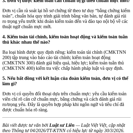
3. Đơn vị được kiểm toán cần chuẩn bị gì theo chuẩn mực mới?
Đơn vị cần rà soát lại hồ sơ chứng từ theo tư duy “bằng chứng kiểm
toán”, chuẩn hóa quy trình giải trình bằng văn bản, tự đánh giá rủi
ro trọng yếu trước khi đoàn kiểm toán đến và đào tạo nội bộ về các
thuật ngữ chuẩn mực mới.
4. Kiểm toán tài chính, kiểm toán hoạt động và kiểm toán tuân
thủ khác nhau thế nào?
Ba loại hình được quy định riêng: kiểm toán tài chính (CMKTNN
200) tập trung vào báo cáo tài chính; kiểm toán hoạt động
(CMKTNN 300) đánh giá hiệu quả, hiệu lực; kiểm toán tuân thủ
(CMKTNN 400) kiểm tra việc chấp hành pháp luật và quy định.
5. Nếu bất đồng với kết luận của đoàn kiểm toán, đơn vị có thể
làm gì?
Đơn vị có quyền đối thoại dựa trên chuẩn mực: yêu cầu kiểm toán
viên chỉ rõ căn cứ chuẩn mực, bằng chứng và cách đánh giá rủi
ro/trọng yếu. Đây là quyền hợp pháp khi ngôn ngữ và tiêu chí đã
được chuẩn hóa rõ ràng.
Bài viết được tư vấn bởi
Luật sư Liên
— Luật Việt Việt, cập nhật
theo Thông tư 04/2026/TT-KTNN có hiệu lực từ ngày 30/3/2026.