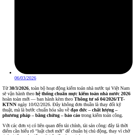
06/03/2026
Từ
30/3/2026
, toàn bộ hoạt động kiểm toán nhà nước tại Việt Nam
sẽ vận hành theo
hệ thống chuẩn mực kiểm toán nhà nước 2026
hoàn toàn mới — ban hành kèm theo
Thông tư số 04/2026/TT-
KTNN
ngày 10/02/2026. Đây không đơn thuần là thay đổi kỹ
thuật, mà là bước chuẩn hóa sâu về
đạo đức – chất lượng –
phương pháp – bằng chứng – báo cáo
trong kiểm toán công.
Với các đơn vị có liên quan đến tài chính, tài sản công: đây là thời
điểm cần hiểu rõ “luật chơi mới” để chuẩn bị chủ động, thay vì chờ