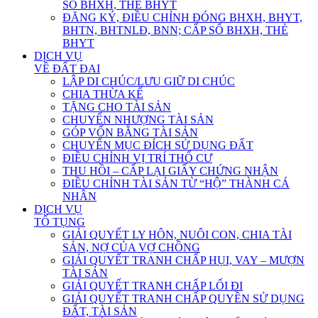
SỔ BHXH, THẺ BHYT
ĐĂNG KÝ, ĐIỀU CHỈNH ĐÓNG BHXH, BHYT,
BHTN, BHTNLĐ, BNN; CẤP SỔ BHXH, THẺ
BHYT
DỊCH VỤ
VỀ ĐẤT ĐAI
LẬP DI CHÚC/LƯU GIỮ DI CHÚC
CHIA THỪA KẾ
TẶNG CHO TÀI SẢN
CHUYỂN NHƯỢNG TÀI SẢN
GÓP VỐN BẰNG TÀI SẢN
CHUYỂN MỤC ĐÍCH SỬ DỤNG ĐẤT
ĐIỀU CHỈNH VỊ TRÍ THỔ CƯ
THU HỒI – CẤP LẠI GIẤY CHỨNG NHẬN
ĐIỀU CHỈNH TÀI SẢN TỪ “HỘ” THÀNH CÁ
NHÂN
DỊCH VỤ
TỐ TỤNG
GIẢI QUYẾT LY HÔN, NUÔI CON, CHIA TÀI
SẢN, NỢ CỦA VỢ CHỒNG
GIẢI QUYẾT TRANH CHẤP HỤI, VAY – MƯỢN
TÀI SẢN
GIẢI QUYẾT TRANH CHẤP LỐI ĐI
GIẢI QUYẾT TRANH CHẤP QUYỀN SỬ DỤNG
ĐẤT, TÀI SẢN