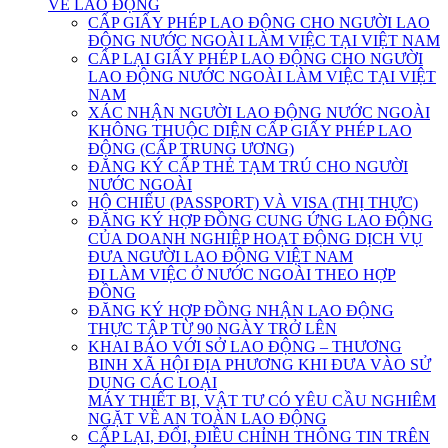
VỀ LAO ĐỘNG
CẤP GIẤY PHÉP LAO ĐỘNG CHO NGƯỜI LAO
ĐỘNG NƯỚC NGOÀI LÀM VIỆC TẠI VIỆT NAM
CẤP LẠI GIẤY PHÉP LAO ĐỘNG CHO NGƯỜI
LAO ĐỘNG NƯỚC NGOÀI LÀM VIỆC TẠI VIỆT
NAM
XÁC NHẬN NGƯỜI LAO ĐỘNG NƯỚC NGOÀI
KHÔNG THUỘC DIỆN CẤP GIẤY PHÉP LAO
ĐỘNG (CẤP TRUNG ƯƠNG)
ĐĂNG KÝ CẤP THẺ TẠM TRÚ CHO NGƯỜI
NƯỚC NGOÀI
HỘ CHIẾU (PASSPORT) VÀ VISA (THỊ THỰC)
ĐĂNG KÝ HỢP ĐỒNG CUNG ỨNG LAO ĐỘNG
CỦA DOANH NGHIỆP HOẠT ĐỘNG DỊCH VỤ
ĐƯA NGƯỜI LAO ĐỘNG VIỆT NAM
ĐI LÀM VIỆC Ở NƯỚC NGOÀI THEO HỢP
ĐỒNG
ĐĂNG KÝ HỢP ĐỒNG NHẬN LAO ĐỘNG
THỰC TẬP TỪ 90 NGÀY TRỞ LÊN
KHAI BÁO VỚI SỞ LAO ĐỘNG – THƯƠNG
BINH XÃ HỘI ĐỊA PHƯƠNG KHI ĐƯA VÀO SỬ
DỤNG CÁC LOẠI
MÁY THIẾT BỊ, VẬT TƯ CÓ YÊU CẦU NGHIÊM
NGẶT VỀ AN TOÀN LAO ĐỘNG
CẤP LẠI, ĐỔI, ĐIỀU CHỈNH THÔNG TIN TRÊN