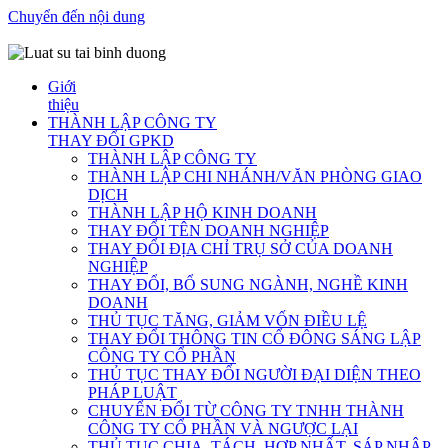
Chuyển đến nội dung
Giới
thiệu
THÀNH LẬP CÔNG TY
THAY ĐỔI GPKD
THÀNH LẬP CÔNG TY
THÀNH LẬP CHI NHÁNH/VĂN PHÒNG GIAO
DỊCH
THÀNH LẬP HỘ KINH DOANH
THAY ĐỔI TÊN DOANH NGHIỆP
THAY ĐỔI ĐỊA CHỈ TRỤ SỞ CỦA DOANH
NGHIỆP
THAY ĐỔI, BỔ SUNG NGÀNH, NGHỀ KINH
DOANH
THỦ TỤC TĂNG, GIẢM VỐN ĐIỀU LỆ
THAY ĐỔI THÔNG TIN CỔ ĐÔNG SÁNG LẬP
CÔNG TY CỔ PHẦN
THỦ TỤC THAY ĐỔI NGƯỜI ĐẠI DIỆN THEO
PHÁP LUẬT
CHUYỂN ĐỔI TỪ CÔNG TY TNHH THÀNH
CÔNG TY CỔ PHẦN VÀ NGƯỢC LẠI
THỦ TỤC CHIA, TÁCH, HỢP NHẤT, SÁP NHẬP