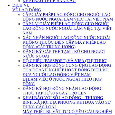
KHAI BÁO THUẾ BAN ĐẦU
DỊCH VỤ
VỀ LAO ĐỘNG
CẤP GIẤY PHÉP LAO ĐỘNG CHO NGƯỜI LAO
ĐỘNG NƯỚC NGOÀI LÀM VIỆC TẠI VIỆT NAM
CẤP LẠI GIẤY PHÉP LAO ĐỘNG CHO NGƯỜI
LAO ĐỘNG NƯỚC NGOÀI LÀM VIỆC TẠI VIỆT
NAM
XÁC NHẬN NGƯỜI LAO ĐỘNG NƯỚC NGOÀI
KHÔNG THUỘC DIỆN CẤP GIẤY PHÉP LAO
ĐỘNG (CẤP TRUNG ƯƠNG)
ĐĂNG KÝ CẤP THẺ TẠM TRÚ CHO NGƯỜI
NƯỚC NGOÀI
HỘ CHIẾU (PASSPORT) VÀ VISA (THỊ THỰC)
ĐĂNG KÝ HỢP ĐỒNG CUNG ỨNG LAO ĐỘNG
CỦA DOANH NGHIỆP HOẠT ĐỘNG DỊCH VỤ
ĐƯA NGƯỜI LAO ĐỘNG VIỆT NAM
ĐI LÀM VIỆC Ở NƯỚC NGOÀI THEO HỢP
ĐỒNG
ĐĂNG KÝ HỢP ĐỒNG NHẬN LAO ĐỘNG
THỰC TẬP TỪ 90 NGÀY TRỞ LÊN
KHAI BÁO VỚI SỞ LAO ĐỘNG – THƯƠNG
BINH XÃ HỘI ĐỊA PHƯƠNG KHI ĐƯA VÀO SỬ
DỤNG CÁC LOẠI
MÁY THIẾT BỊ, VẬT TƯ CÓ YÊU CẦU NGHIÊM