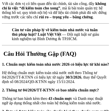
Với các đơn vị có liên quan đến tài chính, tài sản công, đây
không
chỉ là việc “đi kiểm toán cho xong”
, mà là bài toán quản trị: hệ
thống hồ sơ, quy trình nội bộ và dữ liệu tài chính phải đủ sức đứng
vững trước các tiêu chí
rủi ro – trọng yếu – bằng chứng
.
Cần tư vấn pháp lý về kiểm toán nhà nước và tuân
thủ pháp luật?
Luật Việt Việt
— Đội ngũ luật sư giàu
kinh nghiệm tại Bình Dương & TP.HCM.
Câu Hỏi Thường Gặp (FAQ)
1. Chuẩn mực kiểm toán nhà nước 2026 có hiệu lực từ khi nào?
Hệ thống chuẩn mực kiểm toán nhà nước mới theo Thông tư
04/2026/TT-KTNN có hiệu lực từ ngày
30/3/2026
, thay thế Quyết
định số 08/2024/QĐ-KTNN ngày 15/11/2024.
2. Thông tư 04/2026/TT-KTNN có bao nhiêu chuẩn mực?
Thông tư ban hành kèm theo
43 chuẩn mực
và Danh mục thuật
ngữ áp dụng thống nhất cho toàn hệ thống kiểm toán nhà nước.