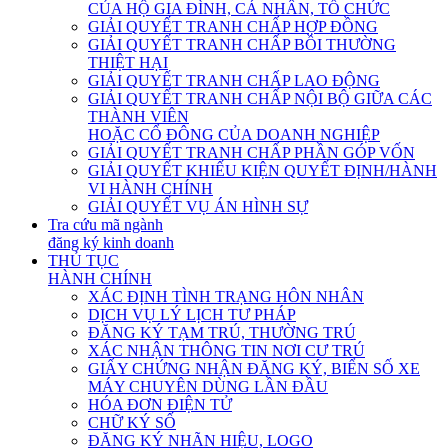
CỦA HỘ GIA ĐÌNH, CÁ NHÂN, TỔ CHỨC
GIẢI QUYẾT TRANH CHẤP HỢP ĐỒNG
GIẢI QUYẾT TRANH CHẤP BỒI THƯỜNG
THIỆT HẠI
GIẢI QUYẾT TRANH CHẤP LAO ĐỘNG
GIẢI QUYẾT TRANH CHẤP NỘI BỘ GIỮA CÁC
THÀNH VIÊN
HOẶC CỔ ĐÔNG CỦA DOANH NGHIỆP
GIẢI QUYẾT TRANH CHẤP PHẦN GÓP VỐN
GIẢI QUYẾT KHIẾU KIỆN QUYẾT ĐỊNH/HÀNH
VI HÀNH CHÍNH
GIẢI QUYẾT VỤ ÁN HÌNH SỰ
Tra cứu mã ngành
đăng ký kinh doanh
THỦ TỤC
HÀNH CHÍNH
XÁC ĐỊNH TÌNH TRẠNG HÔN NHÂN
DỊCH VỤ LÝ LỊCH TƯ PHÁP
ĐĂNG KÝ TẠM TRÚ, THƯỜNG TRÚ
XÁC NHẬN THÔNG TIN NƠI CƯ TRÚ
GIẤY CHỨNG NHẬN ĐĂNG KÝ, BIỂN SỐ XE
MÁY CHUYÊN DÙNG LẦN ĐẦU
HÓA ĐƠN ĐIỆN TỬ
CHỮ KÝ SỐ
ĐĂNG KÝ NHÃN HIỆU, LOGO