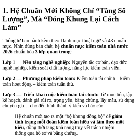
1. Hệ Chuẩn Mới Không Chỉ “Tăng Số
Lượng”, Mà “Đóng Khung Lại Cách
Làm”
Thông tư ban hành kèm theo Danh mục thuật ngữ và 43 chuẩn
mực. Nhìn đúng bản chất, hệ
chuẩn mực kiểm toán nhà nước
2026
chuẩn hóa
3 lớp quan trọng
:
Lớp 1 — Nền tảng nghề nghiệp:
Nguyên tắc cơ bản, đạo đức
nghề nghiệp, kiểm soát chất lượng, năng lực kiểm toán viên.
Lớp 2 — Phương pháp kiểm toán:
Kiểm toán tài chính – kiểm
toán hoạt động – kiểm toán tuân thủ.
Lớp 3 — Triển khai cuộc kiểm toán tài chính:
Từ mục tiêu, lập
kế hoạch, đánh giá rủi ro, trọng yếu, bằng chứng, lấy mẫu, sử dụng
chuyên gia… cho đến hình thành ý kiến và báo cáo.
Hệ chuẩn mới tạo ra một “bộ khung đồng bộ” để
giảm
tình trạng mỗi đoàn kiểm toán hiểu và làm theo một
kiểu
, đồng thời tăng khả năng truy vết trách nhiệm
thông qua hồ sơ và bằng chứng.