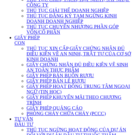
CÔNG TY
THỦ TỤC GIẢI THỂ DOANH NGHIỆP
THỦ TỤC ĐĂNG KÝ TẠM NGỪNG KINH
DOANH DOANH NGHIỆP
THỦ TỤC CHUYỂN NHƯỢNG PHẦN GÓP
VỐN/CỔ PHẦN
GIẤY PHÉP
CON
THỦ TỤC XIN CẤP GIẤY CHỨNG NHẬN ĐỦ
ĐIỀU KIỆN VỀ AN NINH, TRẬT TỰ CỦA CƠ SỞ
KINH DOANH
GIẤY CHỨNG NHẬN ĐỦ ĐIỀU KIỆN VỆ SINH
AN TOÀN THỰC PHẨM
GIẤY PHÉP BÁN BUÔN RƯỢU
GIẤY PHÉP BÁN LẺ RƯỢU
GIẤY PHÉP HOẠT ĐỘNG TRUNG TÂM NGOẠI
NGỮ (TIN HỌC)
GIẤY PHÉP KHUYẾN MÃI THEO CHƯƠNG
TRÌNH
GIẤY PHÉP QUẢNG CÁO
PHÒNG CHÁY CHỮA CHÁY (PCCC)
TƯ VẤN
ĐẦU TƯ
THỦ TỤC NGỪNG HOẠT ĐỘNG CỦA DỰ ÁN