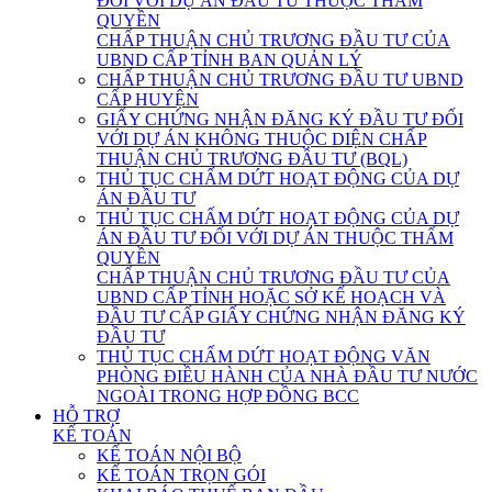
ĐỐI VỚI DỰ ÁN ĐẦU TƯ THUỘC THẨM
QUYỀN
CHẤP THUẬN CHỦ TRƯƠNG ĐẦU TƯ CỦA
UBND CẤP TỈNH BAN QUẢN LÝ
CHẤP THUẬN CHỦ TRƯƠNG ĐẦU TƯ UBND
CẤP HUYỆN
GIẤY CHỨNG NHẬN ĐĂNG KÝ ĐẦU TƯ ĐỐI
VỚI DỰ ÁN KHÔNG THUỘC DIỆN CHẤP
THUẬN CHỦ TRƯƠNG ĐẦU TƯ (BQL)
THỦ TỤC CHẤM DỨT HOẠT ĐỘNG CỦA DỰ
ÁN ĐẦU TƯ
THỦ TỤC CHẤM DỨT HOẠT ĐỘNG CỦA DỰ
ÁN ĐẦU TƯ ĐỐI VỚI DỰ ÁN THUỘC THẨM
QUYỀN
CHẤP THUẬN CHỦ TRƯƠNG ĐẦU TƯ CỦA
UBND CẤP TỈNH HOẶC SỞ KẾ HOẠCH VÀ
ĐẦU TƯ CẤP GIẤY CHỨNG NHẬN ĐĂNG KÝ
ĐẦU TƯ
THỦ TỤC CHẤM DỨT HOẠT ĐỘNG VĂN
PHÒNG ĐIỀU HÀNH CỦA NHÀ ĐẦU TƯ NƯỚC
NGOÀI TRONG HỢP ĐỒNG BCC
HỖ TRỢ
KẾ TOÁN
KẾ TOÁN NỘI BỘ
KẾ TOÁN TRỌN GÓI