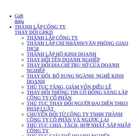
Giới
thiệu
THÀNH LẬP CÔNG TY
THAY ĐỔI GPKD
THÀNH LẬP CÔNG TY
THÀNH LẬP CHI NHÁNH/VĂN PHÒNG GIAO
DỊCH
THÀNH LẬP HỘ KINH DOANH
THAY ĐỔI TÊN DOANH NGHIỆP
THAY ĐỔI ĐỊA CHỈ TRỤ SỞ CỦA DOANH
NGHIỆP
THAY ĐỔI, BỔ SUNG NGÀNH, NGHỀ KINH
DOANH
THỦ TỤC TĂNG, GIẢM VỐN ĐIỀU LỆ
THAY ĐỔI THÔNG TIN CỔ ĐÔNG SÁNG LẬP
CÔNG TY CỔ PHẦN
THỦ TỤC THAY ĐỔI NGƯỜI ĐẠI DIỆN THEO
PHÁP LUẬT
CHUYỂN ĐỔI TỪ CÔNG TY TNHH THÀNH
CÔNG TY CỔ PHẦN VÀ NGƯỢC LẠI
THỦ TỤC CHIA, TÁCH, HỢP NHẤT, SÁP NHẬP
CÔNG TY