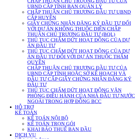
CHẤP THUẬN CHỦ TRƯƠNG ĐẦU TƯ CỦA
UBND CẤP TỈNH BAN QUẢN LÝ
CHẤP THUẬN CHỦ TRƯƠNG ĐẦU TƯ UBND
CẤP HUYỆN
GIẤY CHỨNG NHẬN ĐĂNG KÝ ĐẦU TƯ ĐỐI
VỚI DỰ ÁN KHÔNG THUỘC DIỆN CHẤP
THUẬN CHỦ TRƯƠNG ĐẦU TƯ (BQL)
THỦ TỤC CHẤM DỨT HOẠT ĐỘNG CỦA DỰ
ÁN ĐẦU TƯ
THỦ TỤC CHẤM DỨT HOẠT ĐỘNG CỦA DỰ
ÁN ĐẦU TƯ ĐỐI VỚI DỰ ÁN THUỘC THẨM
QUYỀN
CHẤP THUẬN CHỦ TRƯƠNG ĐẦU TƯ CỦA
UBND CẤP TỈNH HOẶC SỞ KẾ HOẠCH VÀ
ĐẦU TƯ CẤP GIẤY CHỨNG NHẬN ĐĂNG KÝ
ĐẦU TƯ
THỦ TỤC CHẤM DỨT HOẠT ĐỘNG VĂN
PHÒNG ĐIỀU HÀNH CỦA NHÀ ĐẦU TƯ NƯỚC
NGOÀI TRONG HỢP ĐỒNG BCC
HỖ TRỢ
KẾ TOÁN
KẾ TOÁN NỘI BỘ
KẾ TOÁN TRỌN GÓI
KHAI BÁO THUẾ BAN ĐẦU
DỊCH VỤ