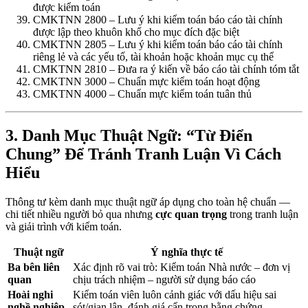
được kiểm toán
CMKTNN 2800 – Lưu ý khi kiểm toán báo cáo tài chính
được lập theo khuôn khổ cho mục đích đặc biệt
CMKTNN 2805 – Lưu ý khi kiểm toán báo cáo tài chính
riêng lẻ và các yếu tố, tài khoản hoặc khoản mục cụ thể
CMKTNN 2810 – Đưa ra ý kiến về báo cáo tài chính tóm tắt
CMKTNN 3000 – Chuẩn mực kiểm toán hoạt động
CMKTNN 4000 – Chuẩn mực kiểm toán tuân thủ
3. Danh Mục Thuật Ngữ: “Từ Điển
Chung” Để Tránh Tranh Luận Vì Cách
Hiểu
Thông tư kèm danh mục thuật ngữ áp dụng cho toàn hệ chuẩn —
chi tiết nhiều người bỏ qua nhưng
cực quan trọng
trong tranh luận
và giải trình với kiểm toán.
Thuật ngữ
Ý nghĩa thực tế
Ba bên liên
Xác định rõ vai trò: Kiểm toán Nhà nước – đơn vị
quan
chịu trách nhiệm – người sử dụng báo cáo
Hoài nghi
Kiểm toán viên luôn cảnh giác với dấu hiệu sai
nghề nghiệp
sót/gian lận, đánh giá cẩn trọng bằng chứng