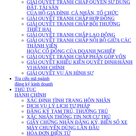
GIẢI QUYẾT TRANH CHẤP QUYỀN SỬ DỤNG
ĐẤT, TÀI SẢN
CỦA HỘ GIA ĐÌNH, CÁ NHÂN, TỔ CHỨC
GIẢI QUYẾT TRANH CHẤP HỢP ĐỒNG
GIẢI QUYẾT TRANH CHẤP BỒI THƯỜNG
THIỆT HẠI
GIẢI QUYẾT TRANH CHẤP LAO ĐỘNG
GIẢI QUYẾT TRANH CHẤP NỘI BỘ GIỮA CÁC
THÀNH VIÊN
HOẶC CỔ ĐÔNG CỦA DOANH NGHIỆP
GIẢI QUYẾT TRANH CHẤP PHẦN GÓP VỐN
GIẢI QUYẾT KHIẾU KIỆN QUYẾT ĐỊNH/HÀNH
VI HÀNH CHÍNH
GIẢI QUYẾT VỤ ÁN HÌNH SỰ
Tra cứu mã ngành
đăng ký kinh doanh
THỦ TỤC
HÀNH CHÍNH
XÁC ĐỊNH TÌNH TRẠNG HÔN NHÂN
DỊCH VỤ LÝ LỊCH TƯ PHÁP
ĐĂNG KÝ TẠM TRÚ, THƯỜNG TRÚ
XÁC NHẬN THÔNG TIN NƠI CƯ TRÚ
GIẤY CHỨNG NHẬN ĐĂNG KÝ, BIỂN SỐ XE
MÁY CHUYÊN DÙNG LẦN ĐẦU
HÓA ĐƠN ĐIỆN TỬ