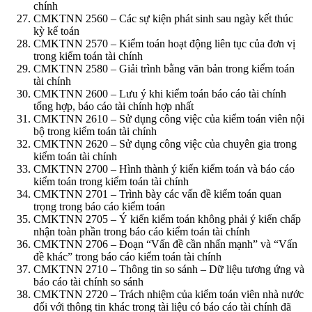
chính
CMKTNN 2560 – Các sự kiện phát sinh sau ngày kết thúc
kỳ kế toán
CMKTNN 2570 – Kiểm toán hoạt động liên tục của đơn vị
trong kiểm toán tài chính
CMKTNN 2580 – Giải trình bằng văn bản trong kiểm toán
tài chính
CMKTNN 2600 – Lưu ý khi kiểm toán báo cáo tài chính
tổng hợp, báo cáo tài chính hợp nhất
CMKTNN 2610 – Sử dụng công việc của kiểm toán viên nội
bộ trong kiểm toán tài chính
CMKTNN 2620 – Sử dụng công việc của chuyên gia trong
kiểm toán tài chính
CMKTNN 2700 – Hình thành ý kiến kiểm toán và báo cáo
kiểm toán trong kiểm toán tài chính
CMKTNN 2701 – Trình bày các vấn đề kiểm toán quan
trọng trong báo cáo kiểm toán
CMKTNN 2705 – Ý kiến kiểm toán không phải ý kiến chấp
nhận toàn phần trong báo cáo kiểm toán tài chính
CMKTNN 2706 – Đoạn “Vấn đề cần nhấn mạnh” và “Vấn
đề khác” trong báo cáo kiểm toán tài chính
CMKTNN 2710 – Thông tin so sánh – Dữ liệu tương ứng và
báo cáo tài chính so sánh
CMKTNN 2720 – Trách nhiệm của kiểm toán viên nhà nước
đối với thông tin khác trong tài liệu có báo cáo tài chính đã