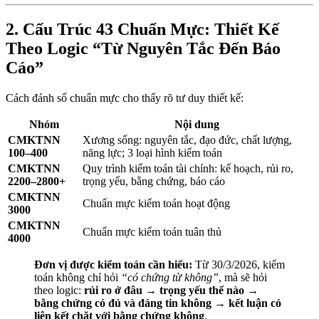
2. Cấu Trúc 43 Chuẩn Mực: Thiết Kế
Theo Logic “Từ Nguyên Tắc Đến Báo
Cáo”
Cách đánh số chuẩn mực cho thấy rõ tư duy thiết kế:
Nhóm
Nội dung
CMKTNN
Xương sống: nguyên tắc, đạo đức, chất lượng,
100–400
năng lực; 3 loại hình kiểm toán
CMKTNN
Quy trình kiểm toán tài chính: kế hoạch, rủi ro,
2200–2800+
trọng yếu, bằng chứng, báo cáo
CMKTNN
Chuẩn mực kiểm toán hoạt động
3000
CMKTNN
Chuẩn mực kiểm toán tuân thủ
4000
Đơn vị được kiểm toán cần hiểu:
Từ 30/3/2026, kiểm
toán không chỉ hỏi
“có chứng từ không”
, mà sẽ hỏi
theo logic:
rủi ro ở đâu → trọng yếu thế nào →
bằng chứng có đủ và đáng tin không → kết luận có
liên kết chặt với bằng chứng không
.