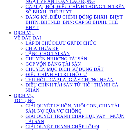
NGẶT VỀ AN TOÀN LAO ĐỘNG
CẤP LẠI, ĐỔI, ĐIỀU CHỈNH THÔNG TIN TRÊN
SỔ BHXH, THẺ BHYT
ĐĂNG KÝ, ĐIỀU CHỈNH ĐÓNG BHXH, BHYT,
BHTN, BHTNLĐ, BNN; CẤP SỔ BHXH, THẺ
BHYT
DỊCH VỤ
VỀ ĐẤT ĐAI
LẬP DI CHÚC/LƯU GIỮ DI CHÚC
CHIA THỪA KẾ
TẶNG CHO TÀI SẢN
CHUYỂN NHƯỢNG TÀI SẢN
GÓP VỐN BẰNG TÀI SẢN
CHUYỂN MỤC ĐÍCH SỬ DỤNG ĐẤT
ĐIỀU CHỈNH VỊ TRÍ THỔ CƯ
THU HỒI – CẤP LẠI GIẤY CHỨNG NHẬN
ĐIỀU CHỈNH TÀI SẢN TỪ “HỘ” THÀNH CÁ
NHÂN
DỊCH VỤ
TỐ TỤNG
GIẢI QUYẾT LY HÔN, NUÔI CON, CHIA TÀI
SẢN, NỢ CỦA VỢ CHỒNG
GIẢI QUYẾT TRANH CHẤP HỤI, VAY – MƯỢN
TÀI SẢN
GIẢI QUYẾT TRANH CHẤP LỐI ĐI