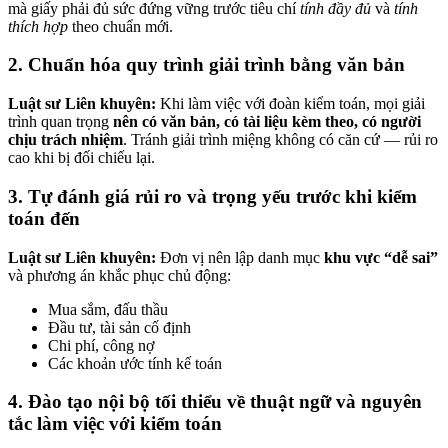
mà giấy phải đủ sức đứng vững trước tiêu chí
tính đầy đủ
và
tính
thích hợp
theo chuẩn mới.
2. Chuẩn hóa quy trình giải trình bằng văn bản
Luật sư Liên khuyên:
Khi làm việc với đoàn kiểm toán, mọi giải
trình quan trọng
nên có văn bản, có tài liệu kèm theo, có người
chịu trách nhiệm
. Tránh giải trình miệng không có căn cứ — rủi ro
cao khi bị đối chiếu lại.
3. Tự đánh giá rủi ro và trọng yếu trước khi kiểm
toán đến
Luật sư Liên khuyên:
Đơn vị nên lập danh mục
khu vực “dễ sai”
và phương án khắc phục chủ động:
Mua sắm, đấu thầu
Đầu tư, tài sản cố định
Chi phí, công nợ
Các khoản ước tính kế toán
4. Đào tạo nội bộ tối thiểu về thuật ngữ và nguyên
tắc làm việc với kiểm toán