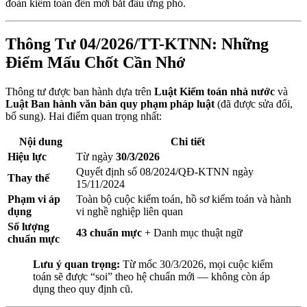
đoàn kiểm toán đến mới bắt đầu ứng phó.
Thông Tư 04/2026/TT-KTNN: Những
Điểm Mấu Chốt Cần Nhớ
Thông tư được ban hành dựa trên
Luật Kiểm toán nhà nước
và
Luật Ban hành văn bản quy phạm pháp luật
(đã được sửa đổi,
bổ sung). Hai điểm quan trọng nhất:
Nội dung
Chi tiết
Hiệu lực
Từ ngày
30/3/2026
Quyết định số 08/2024/QĐ-KTNN ngày
Thay thế
15/11/2024
Phạm vi áp
Toàn bộ cuộc kiểm toán, hồ sơ kiểm toán và hành
dụng
vi nghề nghiệp liên quan
Số lượng
43 chuẩn mực
+ Danh mục thuật ngữ
chuẩn mực
Lưu ý quan trọng:
Từ mốc 30/3/2026, mọi cuộc kiểm
toán sẽ được “soi” theo hệ chuẩn mới — không còn áp
dụng theo quy định cũ.