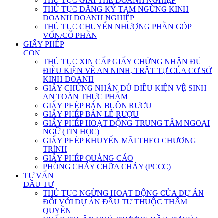
THỦ TỤC GIẢI THỂ DOANH NGHIỆP
THỦ TỤC ĐĂNG KÝ TẠM NGỪNG KINH
DOANH DOANH NGHIỆP
THỦ TỤC CHUYỂN NHƯỢNG PHẦN GÓP
VỐN/CỔ PHẦN
GIẤY PHÉP
CON
THỦ TỤC XIN CẤP GIẤY CHỨNG NHẬN ĐỦ
ĐIỀU KIỆN VỀ AN NINH, TRẬT TỰ CỦA CƠ SỞ
KINH DOANH
GIẤY CHỨNG NHẬN ĐỦ ĐIỀU KIỆN VỆ SINH
AN TOÀN THỰC PHẨM
GIẤY PHÉP BÁN BUÔN RƯỢU
GIẤY PHÉP BÁN LẺ RƯỢU
GIẤY PHÉP HOẠT ĐỘNG TRUNG TÂM NGOẠI
NGỮ (TIN HỌC)
GIẤY PHÉP KHUYẾN MÃI THEO CHƯƠNG
TRÌNH
GIẤY PHÉP QUẢNG CÁO
PHÒNG CHÁY CHỮA CHÁY (PCCC)
TƯ VẤN
ĐẦU TƯ
THỦ TỤC NGỪNG HOẠT ĐỘNG CỦA DỰ ÁN
ĐỐI VỚI DỰ ÁN ĐẦU TƯ THUỘC THẨM
QUYỀN