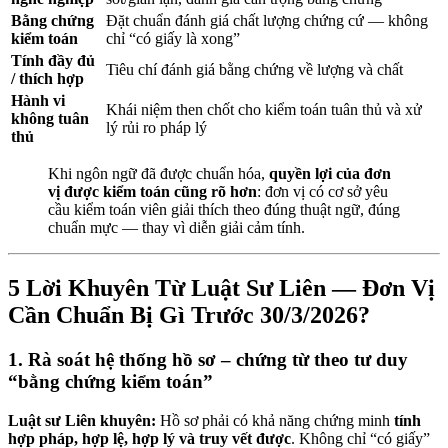
Bằng chứng
Đặt chuẩn đánh giá chất lượng chứng cứ — không
kiểm toán
chỉ “có giấy là xong”
Tính đầy đủ
Tiêu chí đánh giá bằng chứng về lượng và chất
/ thích hợp
Hành vi
Khái niệm then chốt cho kiểm toán tuân thủ và xử
không tuân
lý rủi ro pháp lý
thủ
Khi ngôn ngữ đã được chuẩn hóa,
quyền lợi của đơn
vị được kiểm toán cũng rõ hơn
: đơn vị có cơ sở yêu
cầu kiểm toán viên giải thích theo đúng thuật ngữ, đúng
chuẩn mực — thay vì diễn giải cảm tính.
5 Lời Khuyên Từ Luật Sư Liên — Đơn Vị
Cần Chuẩn Bị Gì Trước 30/3/2026?
1. Rà soát hệ thống hồ sơ – chứng từ theo tư duy
“bằng chứng kiểm toán”
Luật sư Liên khuyên:
Hồ sơ phải có khả năng chứng minh
tính
hợp pháp, hợp lệ, hợp lý và truy vết được
. Không chỉ “có giấy”