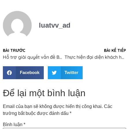
luatvv_ad
BÀI TRƯỚC
BÀI KẾ TIẾP
Hỗ trợ giải quyết vấn đề Bồi thường thiệt hại ngoài Hợp đồng do một bên vi phạm
Thực hiện đại diện khách hàng tham gia tố tụng để giải quyết các tranh chấp về dân sự
Facebook
Twitter
Để lại một bình luận
Email của bạn sẽ không được hiển thị công khai.
Các
trường bắt buộc được đánh dấu
*
Bình luận
*