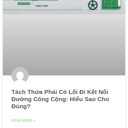
Tách Thửa Phải Có Lối Đi Kết Nối
Đường Công Cộng: Hiểu Sao Cho
Đúng?
READ MORE »