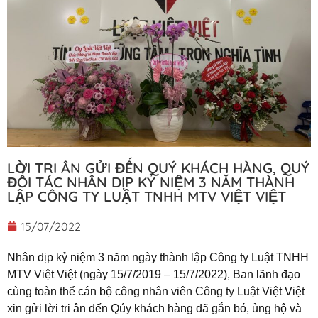
LỜI TRI ÂN GỬI ĐẾN QUÝ KHÁCH HÀNG, QUÝ
ĐỐI TÁC NHÂN DỊP KỶ NIỆM 3 NĂM THÀNH
LẬP CÔNG TY LUẬT TNHH MTV VIỆT VIỆT
15/07/2022
Nhân dịp kỷ niệm 3 năm ngày thành lập Công ty Luật TNHH
MTV Việt Việt (ngày 15/7/2019 – 15/7/2022), Ban lãnh đạo
cùng toàn thể cán bộ công nhân viên Công ty Luật Việt Việt
xin gửi lời tri ân đến Qúy khách hàng đã gắn bó, ủng hộ và