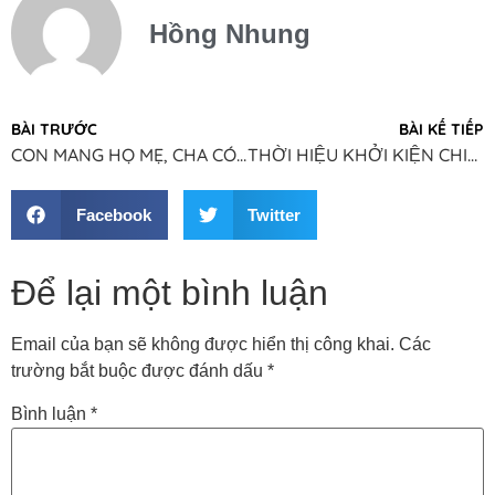
Hồng Nhung
BÀI TRƯỚC
BÀI KẾ TIẾP
CON MANG HỌ MẸ, CHA CÓ BỊ TƯỚC QUYỀN GÌ KHÔNG?
THỜI HIỆU KHỞI KIỆN CHIA DI SẢN THỪA KẾ
Facebook
Twitter
Để lại một bình luận
Email của bạn sẽ không được hiển thị công khai.
Các
trường bắt buộc được đánh dấu
*
Bình luận
*