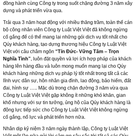
đồng hành cùng Công ty trong suốt chặng đường 3 năm xây
dựng và phát triển vừa qua.
Trải qua 3 năm hoạt động với nhiều thăng trầm, toàn thể cán
bộ công nhân viên Công ty Luật Việt Việt đã không ngừng
cố gắng để có thể mang lại những gói dịch vụ tốt nhất cho
Qúy khách hàng, tạo dựng thương hiệu Công ty Luật Việt
Việt với câu châm ngôn
“Tín Đức- Vững Tâm – Trọn
Nghĩa Tình”
, luôn đặt quyền và lợi ích hợp pháp của khách
hàng lên hàng đầu và luôn mong muốn mang lại cho Qúy
khách hàng những dịch vụ pháp lý tốt nhất trong tất cả các
lĩnh vực dân sự, hôn nhân gia đình, lao động, bảo hiểm, đất
đai, hình sự ….. Mặc dù trong chặn đường 3 năm vừa qua
Công ty Luật Việt Việt gặp không ít những khó khăn, gian
khổ nhưng với sự tin tưởng, ủng hộ của Qúy khách hàng là
động lực tiếp sức cho Công ty Luật Việt Việt không ngừng
cố gắng, nổ lực và phát triển hơn nữa.
Nhân dịp kỷ niệm 3 năm ngày thành lập, Công ty Luật Việt
Việt một lần nữa gửi lời cảm ơn sâu sắc tới tất cả các Qúy