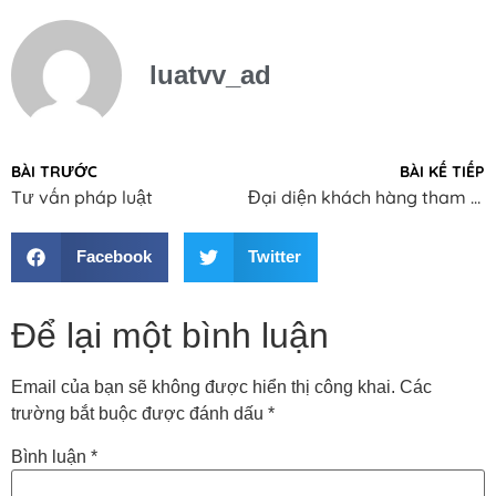
luatvv_ad
BÀI TRƯỚC
BÀI KẾ TIẾP
Tư vấn pháp luật
Đại diện khách hàng tham gia giải quyết các vấn đề bị khiếu nại, tố cáo tại các cơ quan có thẩm quyền.
Facebook
Twitter
Để lại một bình luận
Email của bạn sẽ không được hiển thị công khai.
Các
trường bắt buộc được đánh dấu
*
Bình luận
*