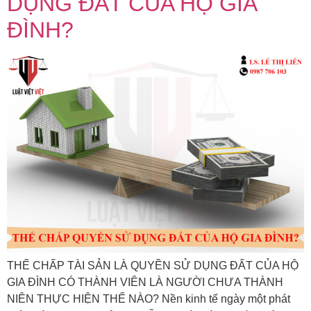
DỤNG ĐẤT CỦA HỘ GIA
ĐÌNH?
THẾ CHẤP TÀI SẢN LÀ QUYỀN SỬ DỤNG ĐẤT CỦA HỘ
GIA ĐÌNH CÓ THÀNH VIÊN LÀ NGƯỜI CHƯA THÀNH
NIÊN THỰC HIỆN THẾ NÀO? Nền kinh tế ngày một phát