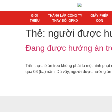
GIỚI
THÀNH LẬP CÔNG TY
GIẤY PHÉP
THIỆU
THAY ĐỔI GPKD
CON
Thẻ:
người được h
Đang được hưởng án treo
Trên thực tế án treo không phải là một hình phạ
quá 03 (ba) năm. Dù vậy, người được hưởng án 