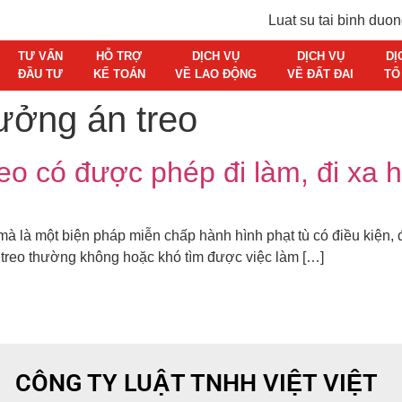
TƯ VẤN
HỖ TRỢ
DỊCH VỤ
DỊCH VỤ
DỊ
ĐẦU TƯ
KẾ TOÁN
VỀ LAO ĐỘNG
VỀ ĐẤT ĐAI
TỐ
ưởng án treo
 có được phép đi làm, đi xa h
t mà là một biện pháp miễn chấp hành hình phạt tù có điều kiện,
treo thường không hoặc khó tìm được việc làm […]
CÔNG TY LUẬT TNHH VIỆT VIỆT