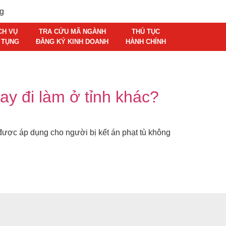
CH VỤ
TRA CỨU MÃ NGÀNH
THỦ TỤC
 TỤNG
ĐĂNG KÝ KINH DOANH
HÀNH CHÍNH
ay đi làm ở tỉnh khác?
 được áp dụng cho người bị kết án phạt tù không