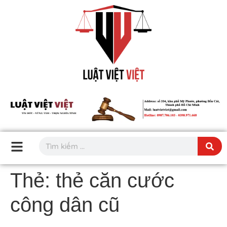
Thẻ:
thẻ căn cước
công dân cũ