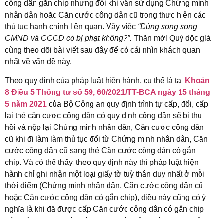
công dân gắn chip nhưng đôi khi vẫn sử dụng Chứng minh
nhân dân hoặc Căn cước công dân cũ trong thực hiện các
thủ tục hành chính liên quan. Vậy việc
“
Dùng
song song
CMND và CCCD có
bị phạt
không?”.
Thân mời Quý độc giả
cùng theo dõi bài viết sau đây để có cái nhìn khách quan
nhất về vấn đề này.
Theo quy định của pháp luật hiện hành, cụ thể là tại
Khoản
8 Điều 5 Thông tư số 59, 60/2021/TT-BCA ngày 15 tháng
5 năm 2021
của Bộ Công an quy định trình tự cấp, đổi, cấp
lại thẻ căn cước công dân có quy định công dân sẽ bị thu
hồi và nộp lại Chứng minh nhân dân, Căn cước công dân
cũ khi đi làm làm thủ tục đổi từ Chứng minh nhân dân, Căn
cước công dân cũ sang thẻ Căn cước công dân có gắn
chip. Và có thể thấy, theo quy định này thì pháp luật hiện
hành chỉ ghi nhận một loại giấy tờ tuỳ thân duy nhất ở mỗi
thời điểm (Chứng minh nhân dân, Căn cước công dân cũ
hoặc Căn cước công dân có gắn chip), điều này cũng có ý
nghĩa là khi đã được cấp Căn cước công dân có gắn chip