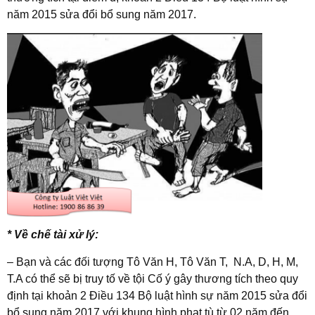
năm 2015 sửa đổi bổ sung năm 2017.
* Về chế tài xử lý:
– Bạn và các đối tượng Tô Văn H, Tô Văn T, N.A, D, H, M,
T.A có thể sẽ bị truy tố về tội Cố ý gây thương tích theo quy
định tại khoản 2 Điều 134 Bộ luật hình sự năm 2015 sửa đổi
bổ sung năm 2017 với khung hình phạt tù từ 02 năm đến