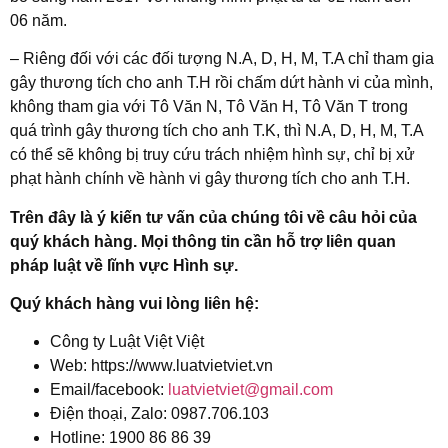
06 năm.
– Riêng đối với các đối tượng N.A, D, H, M, T.A chỉ tham gia
gây thương tích cho anh T.H rồi chấm dứt hành vi của mình,
không tham gia với Tô Văn N, Tô Văn H, Tô Văn T trong
quá trình gây thương tích cho anh T.K, thì N.A, D, H, M, T.A
có thể sẽ không bị truy cứu trách nhiệm hình sự, chỉ bị xử
phạt hành chính về hành vi gây thương tích cho anh T.H.
Trên đây là ý kiến tư vấn của chúng tôi về câu hỏi của
quý khách hàng. Mọi thông tin cần hỗ trợ liên quan
pháp luật về lĩnh vực Hình sự.
Quý khách hàng vui lòng liên hệ:
Công ty Luật Việt Việt
Web: https://www.luatvietviet.vn
Email/facebook:
luatvietviet@gmail.com
Điện thoại, Zalo: 0987.706.103
Hotline: 1900 86 86 39