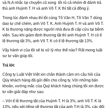
và N.A nhắc lại chuyện cũ xong tôi rủ cả nhóm đi đánh trả
thù anh Huỳnh T. H và anh Võ T. K thì tất cả đồng ý.
Trong lúc đánh nhau thì tôi cùng Tô Văn H, Tô Văn T dùng
dao tự chế chém, anh Võ T. K. Anh Huỳnh T. H và anh Võ T.
K bị thương nặng được người nhà đưa đi cấp cứu tại bệnh
viện. Sau khi giám định thương tật thì anh Huỳnh T. H có tỉ
lệ thương tật 3%, anh Võ T. K có tỉ lệ thương tật 13%.
Vậy hành vi của tôi sẽ bị xử lý như thế nào? Rất mong luật
sư tư vấn giúp tôi.
Trả lời:
Công ty Luật Việt Việt xin chân thành cảm ơn câu hỏi của
Qúy khách hàng đã gửi đến cho công ty. Với những băn
khoăn, vướng mắc của Quý khách hàng chúng tôi xin được
tư vấn giải đáp như sau:
– Với tỉ lệ thương tật của Huỳnh T. H là 3%, anh Võ T. K là
13%, nếu xét riêng về thương tật của anh T.H là 3%, các đối