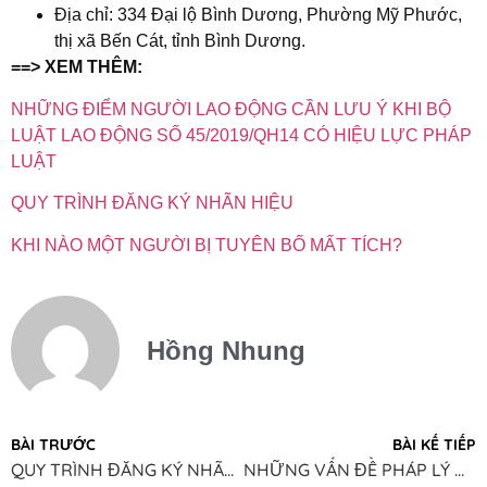
Địa chỉ: 334 Đại lộ Bình Dương, Phường Mỹ Phước,
thị xã Bến Cát, tỉnh Bình Dương.
==> XEM THÊM:
NHỮNG ĐIỂM NGƯỜI LAO ĐỘNG CẦN LƯU Ý KHI BỘ
LUẬT LAO ĐỘNG SỐ 45/2019/QH14 CÓ HIỆU LỰC PHÁP
LUẬT
QUY TRÌNH ĐĂNG KÝ NHÃN HIỆU
KHI NÀO MỘT NGƯỜI BỊ TUYÊN BỐ MẤT TÍCH?
Hồng Nhung
BÀI TRƯỚC
BÀI KẾ TIẾP
QUY TRÌNH ĐĂNG KÝ NHÃN HIỆU
NHỮNG VẤN ĐỀ PHÁP LÝ KHI ĐƠN PHƯƠNG CHẤM DỨT HỢP ĐỒNG LAO ĐỘNG TRÁI PHÁP LUẬT