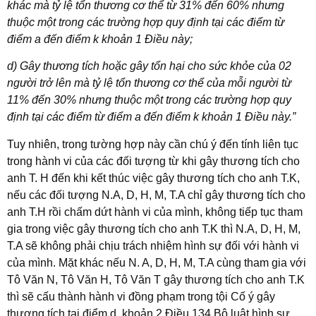
khác mà tỷ lệ tổn thương cơ thể từ 31% đến 60% nhưng
thuộc một trong các trường hợp quy định tại các điểm từ
điểm a đến điểm k khoản 1 Điều này;
d) Gây thương tích hoặc gây tổn hại cho sức khỏe của 02
người trở lên mà tỷ lệ tổn thương cơ thể của mỗi người từ
11% đến 30% nhưng thuộc một trong các trường hợp quy
định tại các điểm từ điểm a đến điểm k khoản 1 Điều này.
”
Tuy nhiên, trong tường hợp này cần chú ý đến tính liên tục
trong hành vi của các đối tượng từ khi gây thương tích cho
anh T. H đến khi kết thúc việc gây thương tích cho anh T.K,
nếu các đối tượng N.A, D, H, M, T.A chỉ gây thương tích cho
anh T.H rồi chấm dứt hành vi của mình, không tiếp tục tham
gia trong việc gây thương tích cho anh T.K thì N.A, D, H, M,
T.A sẽ không phải chịu trách nhiệm hình sự đối với hành vi
của mình. Mặt khác nếu N. A, D, H, M, T.A cùng tham gia với
Tô Văn N, Tô Văn H, Tô Văn T gây thương tích cho anh T.K
thì sẽ cấu thành hành vi đồng phạm trong tội Cố ý gây
thương tích tại điểm d, khoản 2 Điều 134 Bộ luật hình sự