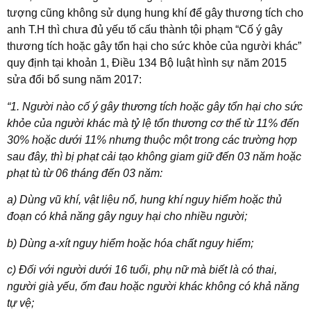
tượng cũng không sử dụng hung khí để gây thương tích cho
anh T.H thì chưa đủ yếu tố cấu thành tội phạm “Cố ý gây
thương tích hoặc gây tổn hại cho sức khỏe của người khác”
quy định tại khoản 1, Điều 134 Bộ luật hình sự năm 2015
sửa đổi bổ sung năm 2017:
“
1. Người nào cố ý gây thương tích hoặc gây tổn hại cho sức
khỏe của người khác mà tỷ lệ tổn thương cơ thể từ 11% đến
30% hoặc dưới 11% nhưng thuộc một trong các trường hợp
sau đây, thì bị phạt cải tạo không giam giữ đến 03 năm hoặc
phạt tù từ 06 tháng đến 03 năm:
a) Dùng vũ khí, vật liệu nổ, hung khí nguy hiểm hoặc thủ
đoạn có khả năng gây nguy hại cho nhiều người;
b) Dùng a-xít nguy hiểm hoặc hóa chất nguy hiểm;
c) Đối với người dưới 16 tuổi, phụ nữ mà biết là có thai,
người già yếu, ốm đau hoặc người khác không có khả năng
tự vệ;