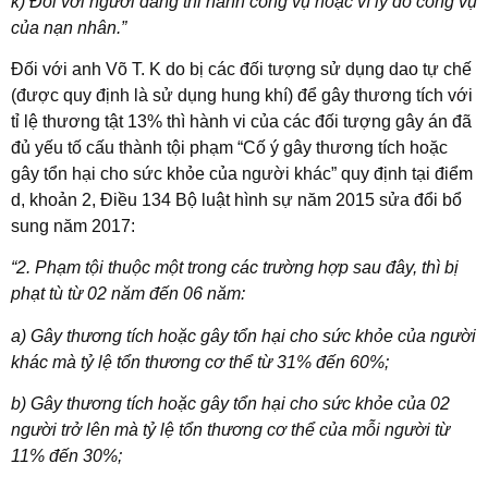
k) Đối với người đang thi hành công vụ hoặc vì lý do công vụ
của nạn nhân.
”
Đối với anh Võ T. K do bị các đối tượng sử dụng dao tự chế
(được quy định là sử dụng hung khí) để gây thương tích với
tỉ lệ thương tật 13% thì hành vi của các đối tượng gây án đã
đủ yếu tố cấu thành tội phạm “Cố ý gây thương tích hoặc
gây tổn hại cho sức khỏe của người khác” quy định tại điểm
d, khoản 2, Điều 134 Bộ luật hình sự năm 2015 sửa đổi bổ
sung năm 2017:
“
2. Phạm tội thuộc một trong các trường hợp sau đây, thì bị
phạt tù từ 02 năm đến 0
6
năm:
a) Gây thương tích hoặc gây tổn hại cho sức khỏe của người
khác mà tỷ lệ tổn thương cơ thể từ 31% đến 60%;
b) Gây thương tích hoặc gây tổn hại cho sức khỏe của 02
người trở lên mà tỷ lệ tổn thương cơ thể của mỗi người từ
11% đến 30%;