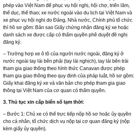
phép vào Việt Nam để phục vụ hội nghị, hội chợ, triển lãm,
thể dục, thể thao; xe nước ngoài vào du lịch tại Việt Nam và
xe phục vụ hội nghị do Đảng, Nhà nước, Chính phủ tổ chức
thì hồ sơ gồm: Bản sao Giấy chứng nhận đăng ký xe hoặc
danh sách xe được cấp có thẩm quyền phê duyệt đề nghị
đăng ký.
– Trường hợp xe ô tô của người nước ngoài, đăng ký ở
nước ngoài tay lái bên phải (tay lái nghịch), tay lái bên trái
tham gia giao thông theo hình thức Canavan được phép
tham gia giao thông theo quy định của pháp luật, hồ sơ gồm:
Giấy khai đăng ký xe và văn bản cho phép tham gia giao
thông tại Việt Nam của cơ quan có thẩm quyền.
3. Thủ tục xin cấp biển số tạm thời:
– Bước 1: Chủ xe có thể trực tiếp nộp hồ sơ hoặc ủy quyền
cho cá nhân, tổ chức dịch vụ nộp tại cơ quan đăng ký (nộp
kèm giấy ủy quyền).