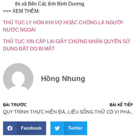
thị xã Bến Cát, tỉnh Bình Dương.
==> XEM THÊM:
THỦ TỤC LY HÔN KHI VỢ HOẶC CHỒNG LÀ NGƯỜI
NƯỚC NGOÀI
THỦ TỤC XIN CẤP LẠI GIẤY CHỨNG NHẬN QUYỀN SỬ
DỤNG ĐẤT DO BỊ MẤT
Hồng Nhung
BÀI TRƯỚC
BÀI KẾ TIẾP
QUY TRÌNH THỰC HIỆN ĐĂNG KÝ GIÁM HỘ
LIỆU SỐNG THỬ CÓ VI PHẠM PHÁP LUẬT KHÔNG?
Facebook
Twitter