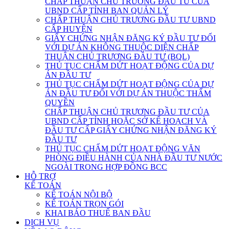
CHẤP THUẬN CHỦ TRƯƠNG ĐẦU TƯ CỦA
UBND CẤP TỈNH BAN QUẢN LÝ
CHẤP THUẬN CHỦ TRƯƠNG ĐẦU TƯ UBND
CẤP HUYỆN
GIẤY CHỨNG NHẬN ĐĂNG KÝ ĐẦU TƯ ĐỐI
VỚI DỰ ÁN KHÔNG THUỘC DIỆN CHẤP
THUẬN CHỦ TRƯƠNG ĐẦU TƯ (BQL)
THỦ TỤC CHẤM DỨT HOẠT ĐỘNG CỦA DỰ
ÁN ĐẦU TƯ
THỦ TỤC CHẤM DỨT HOẠT ĐỘNG CỦA DỰ
ÁN ĐẦU TƯ ĐỐI VỚI DỰ ÁN THUỘC THẨM
QUYỀN
CHẤP THUẬN CHỦ TRƯƠNG ĐẦU TƯ CỦA
UBND CẤP TỈNH HOẶC SỞ KẾ HOẠCH VÀ
ĐẦU TƯ CẤP GIẤY CHỨNG NHẬN ĐĂNG KÝ
ĐẦU TƯ
THỦ TỤC CHẤM DỨT HOẠT ĐỘNG VĂN
PHÒNG ĐIỀU HÀNH CỦA NHÀ ĐẦU TƯ NƯỚC
NGOÀI TRONG HỢP ĐỒNG BCC
HỖ TRỢ
KẾ TOÁN
KẾ TOÁN NỘI BỘ
KẾ TOÁN TRỌN GÓI
KHAI BÁO THUẾ BAN ĐẦU
DỊCH VỤ