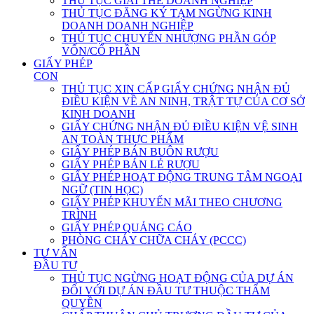
THỦ TỤC GIẢI THỂ DOANH NGHIỆP
THỦ TỤC ĐĂNG KÝ TẠM NGỪNG KINH
DOANH DOANH NGHIỆP
THỦ TỤC CHUYỂN NHƯỢNG PHẦN GÓP
VỐN/CỔ PHẦN
GIẤY PHÉP
CON
THỦ TỤC XIN CẤP GIẤY CHỨNG NHẬN ĐỦ
ĐIỀU KIỆN VỀ AN NINH, TRẬT TỰ CỦA CƠ SỞ
KINH DOANH
GIẤY CHỨNG NHẬN ĐỦ ĐIỀU KIỆN VỆ SINH
AN TOÀN THỰC PHẨM
GIẤY PHÉP BÁN BUÔN RƯỢU
GIẤY PHÉP BÁN LẺ RƯỢU
GIẤY PHÉP HOẠT ĐỘNG TRUNG TÂM NGOẠI
NGỮ (TIN HỌC)
GIẤY PHÉP KHUYẾN MÃI THEO CHƯƠNG
TRÌNH
GIẤY PHÉP QUẢNG CÁO
PHÒNG CHÁY CHỮA CHÁY (PCCC)
TƯ VẤN
ĐẦU TƯ
THỦ TỤC NGỪNG HOẠT ĐỘNG CỦA DỰ ÁN
ĐỐI VỚI DỰ ÁN ĐẦU TƯ THUỘC THẨM
QUYỀN