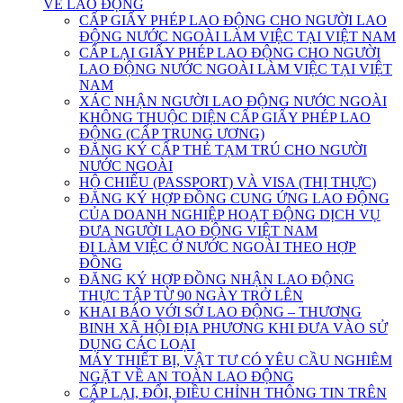
VỀ LAO ĐỘNG
CẤP GIẤY PHÉP LAO ĐỘNG CHO NGƯỜI LAO
ĐỘNG NƯỚC NGOÀI LÀM VIỆC TẠI VIỆT NAM
CẤP LẠI GIẤY PHÉP LAO ĐỘNG CHO NGƯỜI
LAO ĐỘNG NƯỚC NGOÀI LÀM VIỆC TẠI VIỆT
NAM
XÁC NHẬN NGƯỜI LAO ĐỘNG NƯỚC NGOÀI
KHÔNG THUỘC DIỆN CẤP GIẤY PHÉP LAO
ĐỘNG (CẤP TRUNG ƯƠNG)
ĐĂNG KÝ CẤP THẺ TẠM TRÚ CHO NGƯỜI
NƯỚC NGOÀI
HỘ CHIẾU (PASSPORT) VÀ VISA (THỊ THỰC)
ĐĂNG KÝ HỢP ĐỒNG CUNG ỨNG LAO ĐỘNG
CỦA DOANH NGHIỆP HOẠT ĐỘNG DỊCH VỤ
ĐƯA NGƯỜI LAO ĐỘNG VIỆT NAM
ĐI LÀM VIỆC Ở NƯỚC NGOÀI THEO HỢP
ĐỒNG
ĐĂNG KÝ HỢP ĐỒNG NHẬN LAO ĐỘNG
THỰC TẬP TỪ 90 NGÀY TRỞ LÊN
KHAI BÁO VỚI SỞ LAO ĐỘNG – THƯƠNG
BINH XÃ HỘI ĐỊA PHƯƠNG KHI ĐƯA VÀO SỬ
DỤNG CÁC LOẠI
MÁY THIẾT BỊ, VẬT TƯ CÓ YÊU CẦU NGHIÊM
NGẶT VỀ AN TOÀN LAO ĐỘNG
CẤP LẠI, ĐỔI, ĐIỀU CHỈNH THÔNG TIN TRÊN