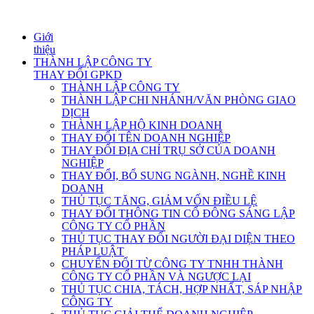
Giới
thiệu
THÀNH LẬP CÔNG TY
THAY ĐỔI GPKD
THÀNH LẬP CÔNG TY
THÀNH LẬP CHI NHÁNH/VĂN PHÒNG GIAO
DỊCH
THÀNH LẬP HỘ KINH DOANH
THAY ĐỔI TÊN DOANH NGHIỆP
THAY ĐỔI ĐỊA CHỈ TRỤ SỞ CỦA DOANH
NGHIỆP
THAY ĐỔI, BỔ SUNG NGÀNH, NGHỀ KINH
DOANH
THỦ TỤC TĂNG, GIẢM VỐN ĐIỀU LỆ
THAY ĐỔI THÔNG TIN CỔ ĐÔNG SÁNG LẬP
CÔNG TY CỔ PHẦN
THỦ TỤC THAY ĐỔI NGƯỜI ĐẠI DIỆN THEO
PHÁP LUẬT
CHUYỂN ĐỔI TỪ CÔNG TY TNHH THÀNH
CÔNG TY CỔ PHẦN VÀ NGƯỢC LẠI
THỦ TỤC CHIA, TÁCH, HỢP NHẤT, SÁP NHẬP
CÔNG TY