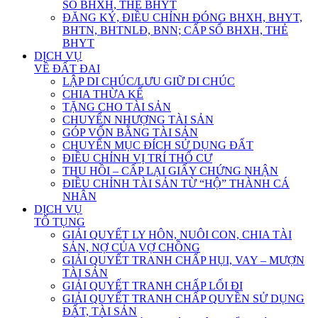
SỔ BHXH, THẺ BHYT
ĐĂNG KÝ, ĐIỀU CHỈNH ĐÓNG BHXH, BHYT,
BHTN, BHTNLĐ, BNN; CẤP SỔ BHXH, THẺ
BHYT
DỊCH VỤ
VỀ ĐẤT ĐAI
LẬP DI CHÚC/LƯU GIỮ DI CHÚC
CHIA THỪA KẾ
TẶNG CHO TÀI SẢN
CHUYỂN NHƯỢNG TÀI SẢN
GÓP VỐN BẰNG TÀI SẢN
CHUYỂN MỤC ĐÍCH SỬ DỤNG ĐẤT
ĐIỀU CHỈNH VỊ TRÍ THỔ CƯ
THU HỒI – CẤP LẠI GIẤY CHỨNG NHẬN
ĐIỀU CHỈNH TÀI SẢN TỪ “HỘ” THÀNH CÁ
NHÂN
DỊCH VỤ
TỐ TỤNG
GIẢI QUYẾT LY HÔN, NUÔI CON, CHIA TÀI
SẢN, NỢ CỦA VỢ CHỒNG
GIẢI QUYẾT TRANH CHẤP HỤI, VAY – MƯỢN
TÀI SẢN
GIẢI QUYẾT TRANH CHẤP LỐI ĐI
GIẢI QUYẾT TRANH CHẤP QUYỀN SỬ DỤNG
ĐẤT, TÀI SẢN