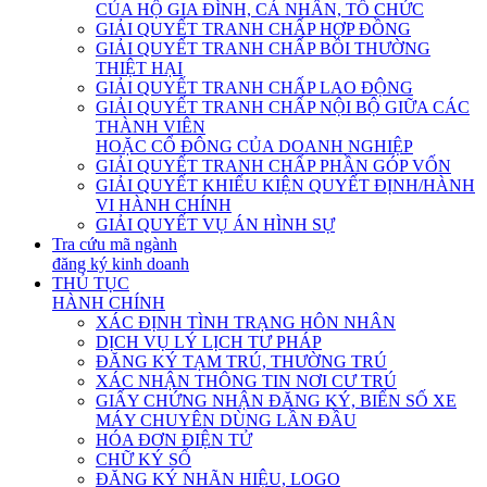
CỦA HỘ GIA ĐÌNH, CÁ NHÂN, TỔ CHỨC
GIẢI QUYẾT TRANH CHẤP HỢP ĐỒNG
GIẢI QUYẾT TRANH CHẤP BỒI THƯỜNG
THIỆT HẠI
GIẢI QUYẾT TRANH CHẤP LAO ĐỘNG
GIẢI QUYẾT TRANH CHẤP NỘI BỘ GIỮA CÁC
THÀNH VIÊN
HOẶC CỔ ĐÔNG CỦA DOANH NGHIỆP
GIẢI QUYẾT TRANH CHẤP PHẦN GÓP VỐN
GIẢI QUYẾT KHIẾU KIỆN QUYẾT ĐỊNH/HÀNH
VI HÀNH CHÍNH
GIẢI QUYẾT VỤ ÁN HÌNH SỰ
Tra cứu mã ngành
đăng ký kinh doanh
THỦ TỤC
HÀNH CHÍNH
XÁC ĐỊNH TÌNH TRẠNG HÔN NHÂN
DỊCH VỤ LÝ LỊCH TƯ PHÁP
ĐĂNG KÝ TẠM TRÚ, THƯỜNG TRÚ
XÁC NHẬN THÔNG TIN NƠI CƯ TRÚ
GIẤY CHỨNG NHẬN ĐĂNG KÝ, BIỂN SỐ XE
MÁY CHUYÊN DÙNG LẦN ĐẦU
HÓA ĐƠN ĐIỆN TỬ
CHỮ KÝ SỐ
ĐĂNG KÝ NHÃN HIỆU, LOGO