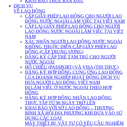
KHAI BÁO THUẾ BAN ĐẦU
DỊCH VỤ
VỀ LAO ĐỘNG
CẤP GIẤY PHÉP LAO ĐỘNG CHO NGƯỜI LAO
ĐỘNG NƯỚC NGOÀI LÀM VIỆC TẠI VIỆT NAM
CẤP LẠI GIẤY PHÉP LAO ĐỘNG CHO NGƯỜI
LAO ĐỘNG NƯỚC NGOÀI LÀM VIỆC TẠI VIỆT
NAM
XÁC NHẬN NGƯỜI LAO ĐỘNG NƯỚC NGOÀI
KHÔNG THUỘC DIỆN CẤP GIẤY PHÉP LAO
ĐỘNG (CẤP TRUNG ƯƠNG)
ĐĂNG KÝ CẤP THẺ TẠM TRÚ CHO NGƯỜI
NƯỚC NGOÀI
HỘ CHIẾU (PASSPORT) VÀ VISA (THỊ THỰC)
ĐĂNG KÝ HỢP ĐỒNG CUNG ỨNG LAO ĐỘNG
CỦA DOANH NGHIỆP HOẠT ĐỘNG DỊCH VỤ
ĐƯA NGƯỜI LAO ĐỘNG VIỆT NAM
ĐI LÀM VIỆC Ở NƯỚC NGOÀI THEO HỢP
ĐỒNG
ĐĂNG KÝ HỢP ĐỒNG NHẬN LAO ĐỘNG
THỰC TẬP TỪ 90 NGÀY TRỞ LÊN
KHAI BÁO VỚI SỞ LAO ĐỘNG – THƯƠNG
BINH XÃ HỘI ĐỊA PHƯƠNG KHI ĐƯA VÀO SỬ
DỤNG CÁC LOẠI
MÁY THIẾT BỊ, VẬT TƯ CÓ YÊU CẦU NGHIÊM