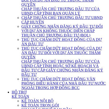
ĐỐI VỚI DỰ ÁN ĐẦU TƯ THUỘC THẨM
QUYỀN
CHẤP THUẬN CHỦ TRƯƠNG ĐẦU TƯ CỦA
UBND CẤP TỈNH BAN QUẢN LÝ
CHẤP THUẬN CHỦ TRƯƠNG ĐẦU TƯ UBND
CẤP HUYỆN
GIẤY CHỨNG NHẬN ĐĂNG KÝ ĐẦU TƯ ĐỐI
VỚI DỰ ÁN KHÔNG THUỘC DIỆN CHẤP
THUẬN CHỦ TRƯƠNG ĐẦU TƯ (BQL)
THỦ TỤC CHẤM DỨT HOẠT ĐỘNG CỦA DỰ
ÁN ĐẦU TƯ
THỦ TỤC CHẤM DỨT HOẠT ĐỘNG CỦA DỰ
ÁN ĐẦU TƯ ĐỐI VỚI DỰ ÁN THUỘC THẨM
QUYỀN
CHẤP THUẬN CHỦ TRƯƠNG ĐẦU TƯ CỦA
UBND CẤP TỈNH HOẶC SỞ KẾ HOẠCH VÀ
ĐẦU TƯ CẤP GIẤY CHỨNG NHẬN ĐĂNG KÝ
ĐẦU TƯ
THỦ TỤC CHẤM DỨT HOẠT ĐỘNG VĂN
PHÒNG ĐIỀU HÀNH CỦA NHÀ ĐẦU TƯ NƯỚC
NGOÀI TRONG HỢP ĐỒNG BCC
HỖ TRỢ
KẾ TOÁN
KẾ TOÁN NỘI BỘ
KẾ TOÁN TRỌN GÓI