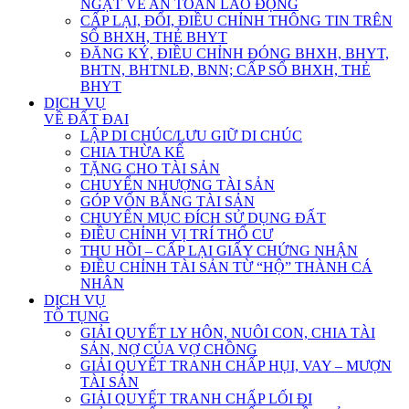
NGẶT VỀ AN TOÀN LAO ĐỘNG
CẤP LẠI, ĐỔI, ĐIỀU CHỈNH THÔNG TIN TRÊN
SỔ BHXH, THẺ BHYT
ĐĂNG KÝ, ĐIỀU CHỈNH ĐÓNG BHXH, BHYT,
BHTN, BHTNLĐ, BNN; CẤP SỔ BHXH, THẺ
BHYT
DỊCH VỤ
VỀ ĐẤT ĐAI
LẬP DI CHÚC/LƯU GIỮ DI CHÚC
CHIA THỪA KẾ
TẶNG CHO TÀI SẢN
CHUYỂN NHƯỢNG TÀI SẢN
GÓP VỐN BẰNG TÀI SẢN
CHUYỂN MỤC ĐÍCH SỬ DỤNG ĐẤT
ĐIỀU CHỈNH VỊ TRÍ THỔ CƯ
THU HỒI – CẤP LẠI GIẤY CHỨNG NHẬN
ĐIỀU CHỈNH TÀI SẢN TỪ “HỘ” THÀNH CÁ
NHÂN
DỊCH VỤ
TỐ TỤNG
GIẢI QUYẾT LY HÔN, NUÔI CON, CHIA TÀI
SẢN, NỢ CỦA VỢ CHỒNG
GIẢI QUYẾT TRANH CHẤP HỤI, VAY – MƯỢN
TÀI SẢN
GIẢI QUYẾT TRANH CHẤP LỐI ĐI