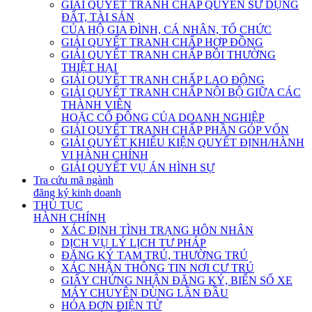
GIẢI QUYẾT TRANH CHẤP QUYỀN SỬ DỤNG
ĐẤT, TÀI SẢN
CỦA HỘ GIA ĐÌNH, CÁ NHÂN, TỔ CHỨC
GIẢI QUYẾT TRANH CHẤP HỢP ĐỒNG
GIẢI QUYẾT TRANH CHẤP BỒI THƯỜNG
THIỆT HẠI
GIẢI QUYẾT TRANH CHẤP LAO ĐỘNG
GIẢI QUYẾT TRANH CHẤP NỘI BỘ GIỮA CÁC
THÀNH VIÊN
HOẶC CỔ ĐÔNG CỦA DOANH NGHIỆP
GIẢI QUYẾT TRANH CHẤP PHẦN GÓP VỐN
GIẢI QUYẾT KHIẾU KIỆN QUYẾT ĐỊNH/HÀNH
VI HÀNH CHÍNH
GIẢI QUYẾT VỤ ÁN HÌNH SỰ
Tra cứu mã ngành
đăng ký kinh doanh
THỦ TỤC
HÀNH CHÍNH
XÁC ĐỊNH TÌNH TRẠNG HÔN NHÂN
DỊCH VỤ LÝ LỊCH TƯ PHÁP
ĐĂNG KÝ TẠM TRÚ, THƯỜNG TRÚ
XÁC NHẬN THÔNG TIN NƠI CƯ TRÚ
GIẤY CHỨNG NHẬN ĐĂNG KÝ, BIỂN SỐ XE
MÁY CHUYÊN DÙNG LẦN ĐẦU
HÓA ĐƠN ĐIỆN TỬ