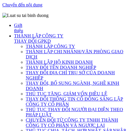
Chuyển đến nội dung
Giới
thiệu
THÀNH LẬP CÔNG TY
THAY ĐỔI GPKD
THÀNH LẬP CÔNG TY
THÀNH LẬP CHI NHÁNH/VĂN PHÒNG GIAO
DỊCH
THÀNH LẬP HỘ KINH DOANH
THAY ĐỔI TÊN DOANH NGHIỆP
THAY ĐỔI ĐỊA CHỈ TRỤ SỞ CỦA DOANH
NGHIỆP
THAY ĐỔI, BỔ SUNG NGÀNH, NGHỀ KINH
DOANH
THỦ TỤC TĂNG, GIẢM VỐN ĐIỀU LỆ
THAY ĐỔI THÔNG TIN CỔ ĐÔNG SÁNG LẬP
CÔNG TY CỔ PHẦN
THỦ TỤC THAY ĐỔI NGƯỜI ĐẠI DIỆN THEO
PHÁP LUẬT
CHUYỂN ĐỔI TỪ CÔNG TY TNHH THÀNH
CÔNG TY CỔ PHẦN VÀ NGƯỢC LẠI
THỦ TỤC CHIA, TÁCH, HỢP NHẤT, SÁP NHẬP