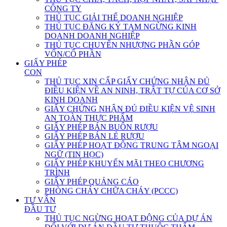
CÔNG TY
THỦ TỤC GIẢI THỂ DOANH NGHIỆP
THỦ TỤC ĐĂNG KÝ TẠM NGỪNG KINH
DOANH DOANH NGHIỆP
THỦ TỤC CHUYỂN NHƯỢNG PHẦN GÓP
VỐN/CỔ PHẦN
GIẤY PHÉP
CON
THỦ TỤC XIN CẤP GIẤY CHỨNG NHẬN ĐỦ
ĐIỀU KIỆN VỀ AN NINH, TRẬT TỰ CỦA CƠ SỞ
KINH DOANH
GIẤY CHỨNG NHẬN ĐỦ ĐIỀU KIỆN VỆ SINH
AN TOÀN THỰC PHẨM
GIẤY PHÉP BÁN BUÔN RƯỢU
GIẤY PHÉP BÁN LẺ RƯỢU
GIẤY PHÉP HOẠT ĐỘNG TRUNG TÂM NGOẠI
NGỮ (TIN HỌC)
GIẤY PHÉP KHUYẾN MÃI THEO CHƯƠNG
TRÌNH
GIẤY PHÉP QUẢNG CÁO
PHÒNG CHÁY CHỮA CHÁY (PCCC)
TƯ VẤN
ĐẦU TƯ
THỦ TỤC NGỪNG HOẠT ĐỘNG CỦA DỰ ÁN