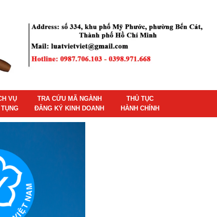
CH VỤ
TRA CỨU MÃ NGÀNH
THỦ TỤC
 TỤNG
ĐĂNG KÝ KINH DOANH
HÀNH CHÍNH