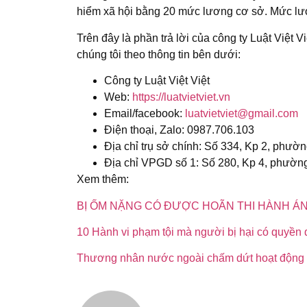
hiểm xã hội bằng 20 mức lương cơ sở. Mức lươ
Trên đây là phần trả lời của công ty Luật Việt V
chúng tôi theo thông tin bên dưới:
Công ty Luật Việt Việt
Web:
https://luatvietviet.vn
Email/facebook:
luatvietviet@gmail.com
Điện thoại, Zalo: 0987.706.103
Địa chỉ trụ sở chính: Số 334, Kp 2, phư
Địa chỉ VPGD số 1: Số 280, Kp 4, phườn
Xem thêm:
BỊ ỐM NẶNG CÓ ĐƯỢC HOÃN THI HÀNH Á
10 Hành vi phạm tội mà người bị hại có quyền q
Thương nhân nước ngoài chấm dứt hoạt động t