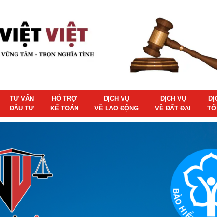
TƯ VẤN
HỖ TRỢ
DỊCH VỤ
DỊCH VỤ
DỊ
ĐẦU TƯ
KẾ TOÁN
VỀ LAO ĐỘNG
VỀ ĐẤT ĐAI
TỐ