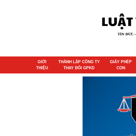
GIỚI
THÀNH LẬP CÔNG TY
GIẤY PHÉP
THIỆU
THAY ĐỔI GPKD
CON