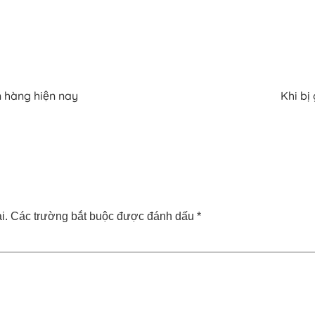
n hàng hiện nay
Khi bị
i.
Các trường bắt buộc được đánh dấu
*